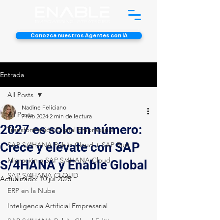
Conozca nuestros Agentes con IA
Entrada
All Posts
Nadine Feliciano
All Posts
7 feb 2024
2 min de lectura
2027 es solo un número:
Transformación Digital Empresarial
Crece y elévate con SAP
SAP S/4HANA Public Cloud + SAP Busi
Migración a SAP S/4HANA Cloud
S/4HANA y Enable Global
SAP S/4HANA CLOUD
Actualizado:
10 jul 2025
ERP en la Nube
Inteligencia Artificial Empresarial