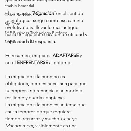
Enable Essential
El concepto 
¨Migración¨
 en el sentido 
Casos de Éxito
tecnológico, surge como ese camino 
Big Data
evolutivo para llevar lo más antiguo 
SAP Business Technology Platform
hacia un siguiente escalón de utilidad y 
capacidad de respuesta. 
SAP Business AI
En resumen, migrar es 
ADAPTARSE 
y 
no el 
ENFRENTARSE 
al entorno. 
La migración a la nube no es 
obligatoria, pero es necesaria para que 
tu empresa no renuncie a un modelo 
resiliente y pueda adaptarse. 
La migración a la nube es un tema que 
causa temores porque requiere 
tiempo, recursos y mucho 
Change 
Management
, visiblemente es una 