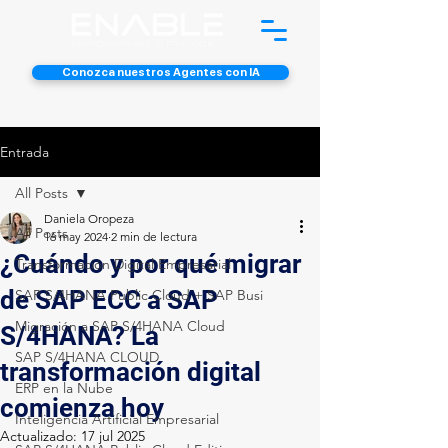
Conozca nuestros Agentes con IA
Entrada
All Posts
Daniela Oropeza
All Posts
16 may 2024
2 min de lectura
¿Cuándo y por qué migrar
Transformación Digital Empresarial
de SAP ECC a SAP
SAP S/4HANA Public Cloud + SAP Busi
Migración a SAP S/4HANA Cloud
S/4HANA? La
SAP S/4HANA CLOUD
transformación digital
ERP en la Nube
comienza hoy
Inteligencia Artificial Empresarial
Actualizado:
17 jul 2025