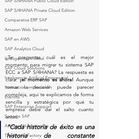
SAP S/4HANA Public Cloud Edition
SAP S/4HANA Private Cloud Edition
Comparativa ERP SAP
Amazon Web Services
SAP en AWS
SAP Analytics Cloud
¿Te preguntas cuál es el mejor 
Inteligencia Artificial
momento para migrar tu sistema SAP 
SAP Cloud Solutions
ECC a SAP S/4HANA? La respuesta es 
Inteligencia Artificial Empresarial
clara: 
¡el momento es ahora!
 Aunque 
tomar la decisión puede parecer 
Innovación empresarial
compleja, aquí te explicamos de forma 
Eventos
sencilla y estratégica por qué tu 
SAP Enterprise Sopport
empresa debe dar el salto cuanto 
Soporte SAP
antes.
Avatares Humanizados
"Cada historia de éxito es una 
historia de constante 
The Avatar Factory