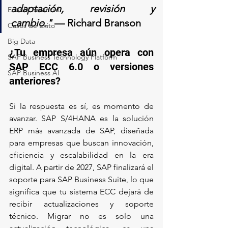
adaptación, revisión y 
Enable Essential
cambio."
 — Richard Branson
Casos de Éxito
Big Data
¿Tu empresa aún opera con 
SAP Business Technology Platform
SAP ECC 6.0 o versiones 
SAP Business AI
anteriores?
Si la respuesta es sí, es momento de 
avanzar. SAP S/4HANA es la solución 
ERP más avanzada de SAP, diseñada 
para empresas que buscan innovación, 
eficiencia y escalabilidad en la era 
digital. A partir de 2027, SAP finalizará el 
soporte para SAP Business Suite, lo que 
significa que tu sistema ECC dejará de 
recibir actualizaciones y soporte 
técnico. Migrar no es solo una 