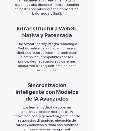
simultaneidad ni rendimiento. Esto
garantiza alta disponibilidad, reducción
de costos operativos y escalabilidad real
bajo modelo SaaS.
Infraestructura WebGL
Nativa y Patentada
The Avatar Factory integra tecnología
WebGL nativa para ofrecer humanos
digitales fotorrealistas interactivos en
tiempo real, compatibles con los
principales navegadores y sistemas
operativos, sin requerir instalaciones
adicionales.
Sincronización
Inteligente con Modelos
de IA Avanzados
Los humanos digitales operan
sincronizados con motores de IA
conversacional y generativa, permitiendo
respuestas dinámicas, ejecución de
tareas y conexión directa con sistemas
empresariales en tiempo real.