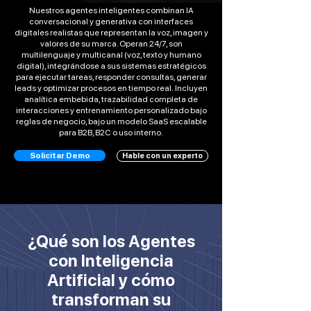
Nuestros agentes inteligentes combinan IA
conversacional y generativa con interfaces
digitales realistas que representan la voz, imagen y
valores de su marca. Operan 24/7, son
multilenguaje y multicanal (voz, texto y humano
digital), integrándose a sus sistemas estratégicos
para ejecutar tareas, responder consultas, generar
leads y optimizar procesos en tiempo real.
Incluyen
analítica embebida, trazabilidad completa de
interacciones y entrenamiento personalizado bajo
reglas de negocio, bajo un modelo SaaS escalable
para B2B, B2C o uso interno.
Solicitar Demo
Hable con un experto
¿Qué son los Agentes
con Inteligencia
Artificial y cómo
transforman su