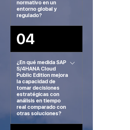
asegurando una flexibilidad
normativo en un
entorno global y
operativa superior y la
regulado?
capacidad de responder
ágilmente a cambios del
mercado.
SAP S/4HANA Cloud Public
04
Edition implementa medidas
de seguridad de última
generación, incluyendo cifrado
avanzado, autenticación
¿En qué medida SAP
multifactor y monitoreo
S/4HANA Cloud
continuo. Además, cumple con
Public Edition mejora
normativas internacionales
la capacidad de
como GDPR, HIPAA y otras
tomar decisiones
regulaciones específicas del
estratégicas con
análisis en tiempo
sector, proporcionando una
real comparado con
base segura y conforme para
otras soluciones?
las operaciones globales.
La plataforma de SAP