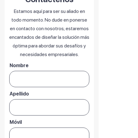
física y reducir los gastos de
mantenimiento. Además, las
Estamos aquí para ser su aliado en
actualizaciones automáticas
todo momento. No dude en ponerse
garantizan que la plataforma
en contacto con nosotros; estaremos
se mantenga al día con las
encantados de diseñar la solución más
últimas innovaciones sin
óptima para abordar sus desafíos y
costos adicionales,
ofreciendo un retorno de
necesidades empresariales.
inversión superior a largo
Nombre
plazo en comparación con
soluciones tradicionales que
requieren actualizaciones
manuales y mantenimiento
Apellido
constante.
Móvil