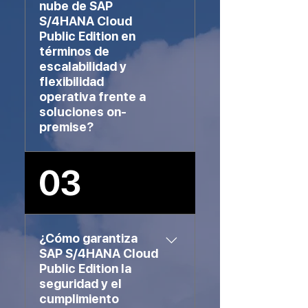
ejecución de análisis en
nube de SAP
tiempo real y la optimización
S/4HANA Cloud
de procesos críticos,
Public Edition en
términos de
superando a otras soluciones
escalabilidad y
que dependen de
flexibilidad
arquitecturas más
operativa frente a
fragmentadas y menos
soluciones on-
eficientes.
premise?
La arquitectura en la nube de
03
SAP S/4HANA permite una
escalabilidad dinámica que se
ajusta a las necesidades
empresariales sin
¿Cómo garantiza
interrupciones. A diferencia de
SAP S/4HANA Cloud
las soluciones on-premise, las
Public Edition la
empresas pueden ampliar o
seguridad y el
reducir recursos rápidamente,
cumplimiento