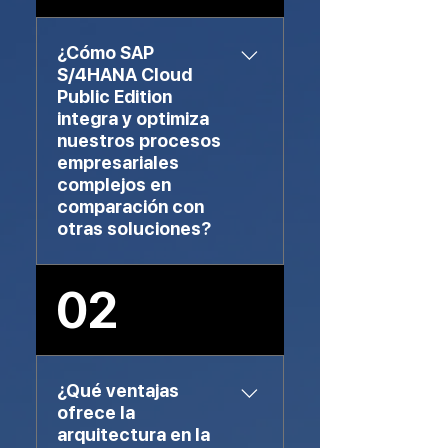
¿Cómo SAP
S/4HANA Cloud
Public Edition
integra y optimiza
nuestros procesos
empresariales
complejos en
comparación con
otras soluciones?
SAP S/4HANA Cloud Public
02
Edition ofrece una integración
total de los procesos
empresariales, permitiendo
una vista unificada de las
¿Qué ventajas
operaciones. Su tecnología en
ofrece la
memoria, SAP HANA, facilita la
arquitectura en la