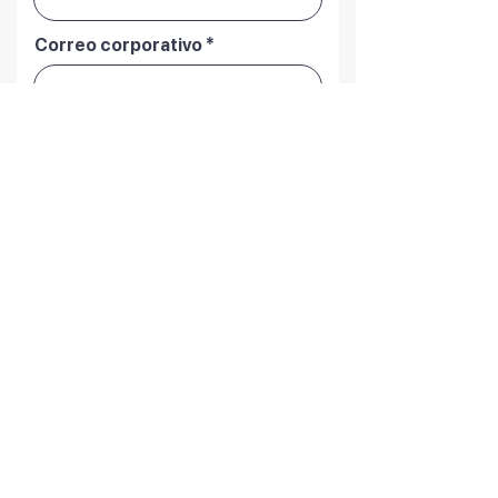
Correo corporativo
Empresa
Posición
País
¿En qué podemos ayudarte?