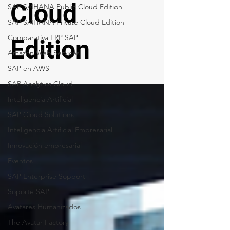
Cloud
SAP S/4HANA Public Cloud Edition
SAP S/4HANA Private Cloud Edition
Comparativa ERP SAP
Edition
Amazon Web Services
SAP en AWS
SAP Analytics Cloud
Inteligencia Artificial
SAP Cloud Solutions
Inteligencia Artificial Empresarial
Innovación empresarial
Eventos
SAP Enterprise Sopport
Soporte SAP
Avatares Humanizados
The Avatar Factory