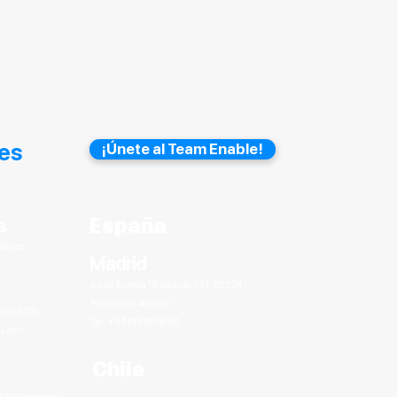
es
¡Únete al Team Enable!
s
España
México
Madrid
Av. de Europa 19, Edificio 3 P1, 28224
Pozuelo de Alarcón
entes 3356
Tel: +34 615 86 99 84
, León,
Chile