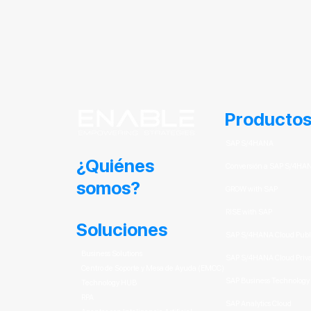
Producto
SAP S/4HANA
¿Quiénes
Conversión a SAP S/4HA
somos?
GROW with SAP
RISE with SAP
Soluciones
SAP S/4HANA Cloud Publi
Business Solutions
SAP S/4HANA Cloud Privat
Centro de Soporte y Mesa de Ayuda (EMCC)
SAP Business Technology 
Technology HUB
RPA
SAP Analytics Cloud