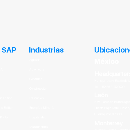
s SAP
Industrias
Ubicacion
México
Agrícola
NA
Automotriz
Headquarter
Consumo
Huixquilucan, Estado de 
Tel: +52 55 4170 9000
Construcción
León
c Edition
Educación
Blvd. Paseo de los Insurg
e Edition
Energía y Minería
Puerta Bajío Torre 1, Piso 5
Guanajuato, 37330
Platform
Hospitalidad
Monterrey
Manufactura