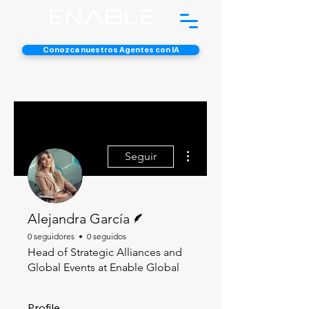
Conozca nuestros Agentes con IA
Más acciones
Seguir
Escritor
Alejandra García
0 seguidores
0 seguidos
Head of Strategic Alliances and
Global Events at Enable Global
Profile