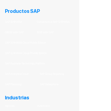
Productos SAP
SAP S/4HANA
Conversión a SAP S/4HANA
GROW with SAP
RISE with SAP
SAP S/4HANA Cloud Public Edition
SAP S/4HANA Cloud Private Edition
SAP Business Technology Platform
SAP Analytics Cloud
SAP Group Reporting
SAP Planning
SAP Datasphere
Industrias
Agrícola
Automotriz