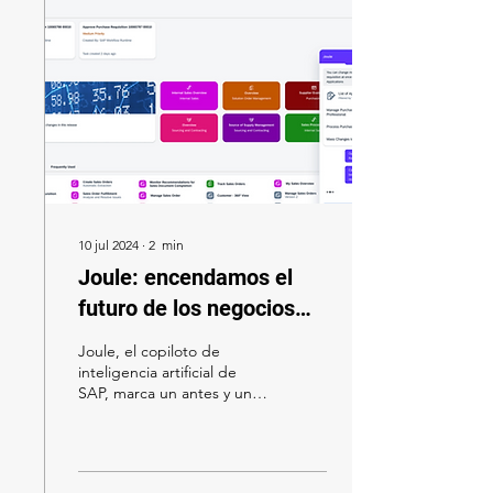
máximo rendimiento.
10 jul 2024
∙
2
min
Joule: encendamos el
futuro de los negocios
con inteligencia artificial
Joule, el copiloto de
de SAP
inteligencia artificial de
SAP, marca un antes y un
después en la forma de
operar de las empresas.
Descubre cómo esta
innovación transforma los