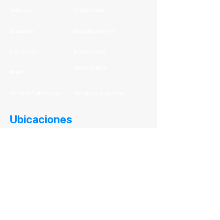
Consumo
Construcción
Educación
Energía y Minería
Hospitalidad
Manufactura
Sector Público
Retail
Servicios Profesionales
Transporte y Logística
Ubicaciones
México
Headquarters
Huixquilucan, Estado de México
Tel:
+52 55 4170 9000
León
Blvd. Paseo de los Insurgentes 3356 Puerta