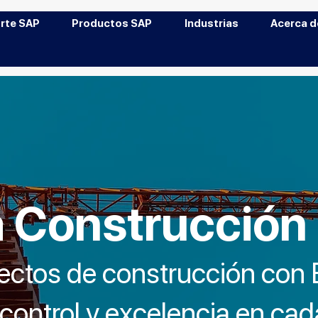
rte SAP
Productos SAP
Industrias
Acerca d
a Construcción
ectos de construcción con 
 control y excelencia en ca