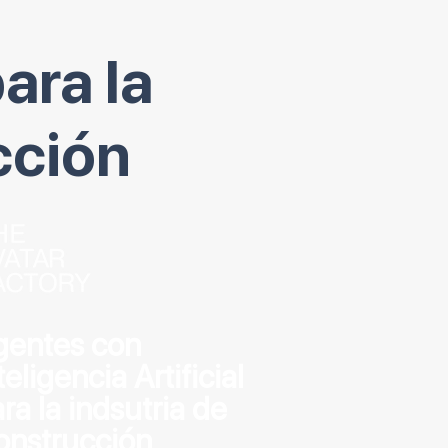
ara la
cción
gentes con
teligencia Artificial
ra la indsutria de
onstrucción