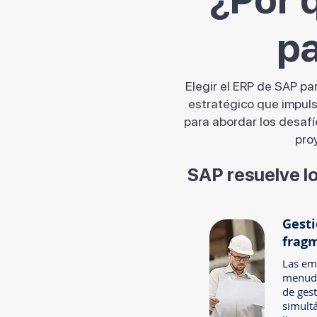
pa
Elegir el ERP de SAP pa
estratégico que impuls
para abordar los desafí
proy
SAP resuelve lo
Gesti
frag
Las em
menudo
de ges
simult