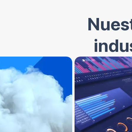
Nuest
indu