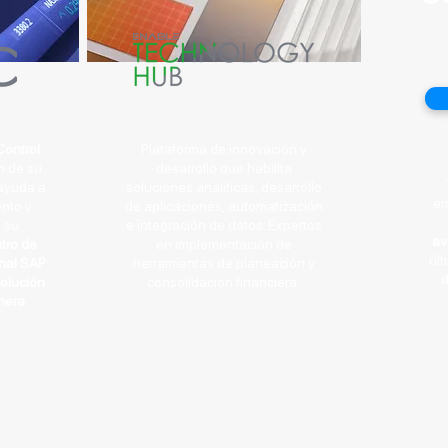
Control
Plataforma de innovación y
n de su
desarrollo que habilita
 ayuda a
soluciones analíticas, desarrollo
em
nto y
de aplicaciones, automatización
n su
e integración de datos. Expertos
av
tro de
en implementación de
últ
onal SAP
herramientas de planeación y
d
volución
consolidació
n financiera.
nera