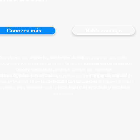
Conozca más
Hable conmigo
Transforme sus
chatbots
y
asistentes de voz
en avatares con rostro,
ociones y expresiones humanas. Cree una
experiencia de asistencia
única y memorable
para sus clientes con nuestros
atares digitales-humanizados
, que incorporan
inteligencia artificial
de
ima generación. Lleve la
interacción con los clientes
al siguiente nivel y
estaque en el mercado con la
tecnología más avanzada y escalable
disponible.